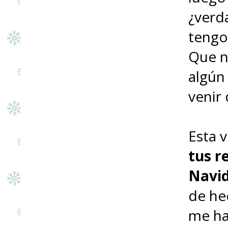
¿verd
tengo
Que n
algún
venir 
Esta 
tus r
Navi
de hec
me ha