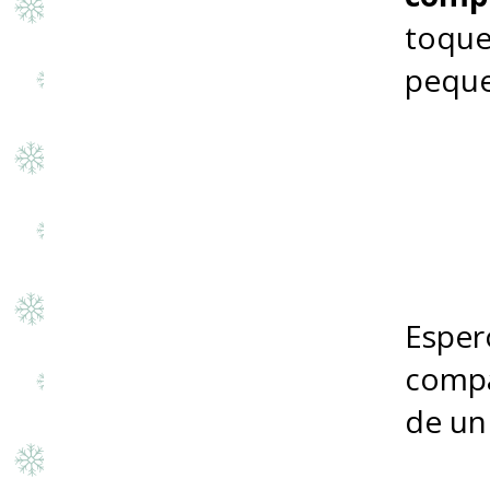
toque
pequeñ
Esper
compa
de un 