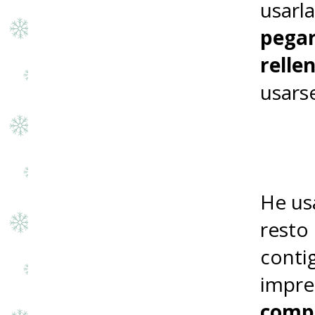
usarl
pegar
relle
usars
He us
resto
conti
impre
comp