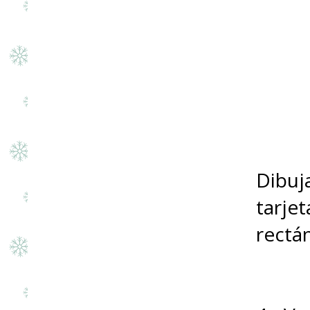
Dibuj
tarje
rectá