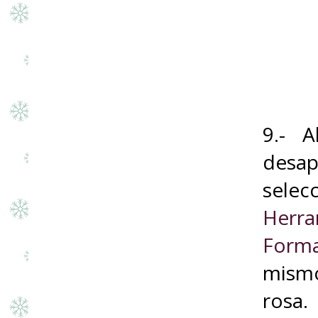
9.- 
desap
sele
Herra
Form
mismo
rosa.