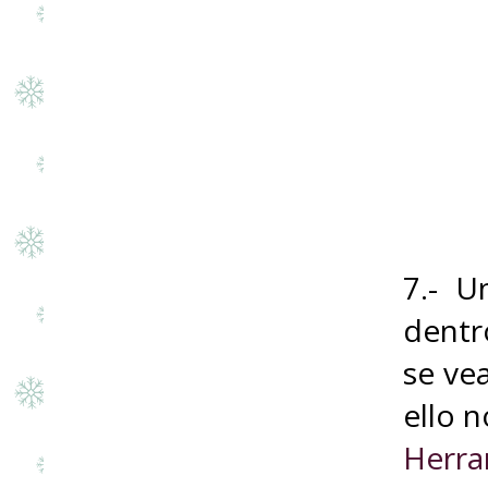
7.- U
dentr
se ve
ello 
Herra