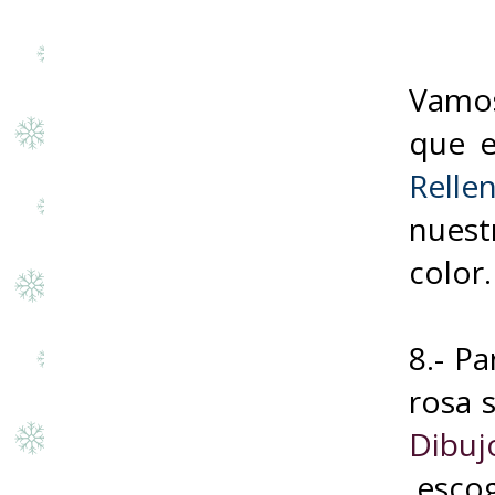
Vamos
que e
Relle
nuest
color.
8.- P
rosa 
Dibuj
esco