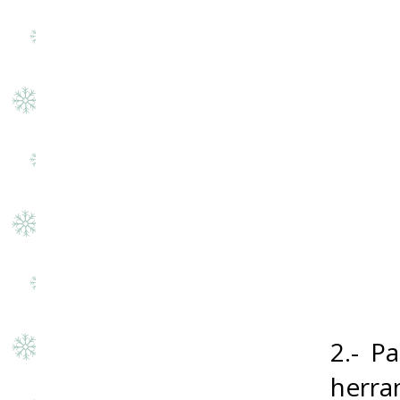
2.- P
herr