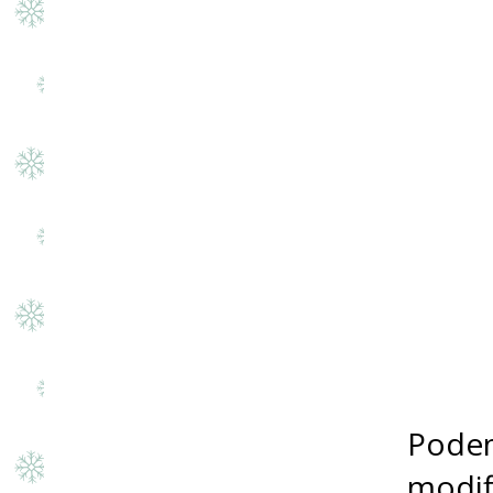
Podem
modif