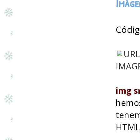
Imáge
Códig
URL
IMAG
img sr
hemos
tenem
HTML 