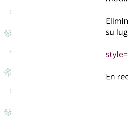
Elimi
su lug
style
En red