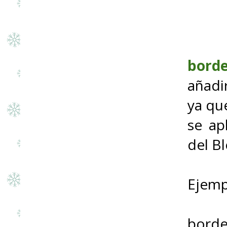
borde
añadi
ya qu
se ap
del Bl
Ejemp
borde