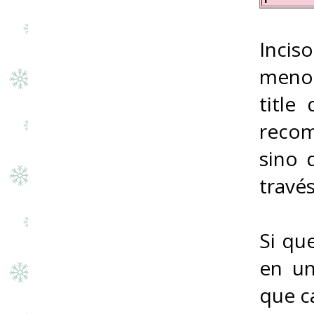
Incis
menos
title
recom
sino 
travé
Si qu
en un
que c