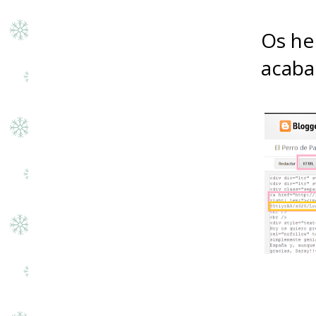
Os he
acaba