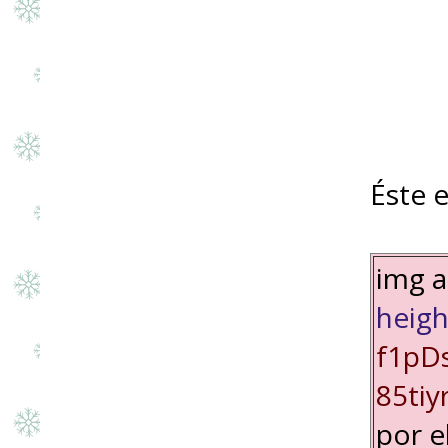
Éste 
img a
heigh
f1pD
85ti
por 