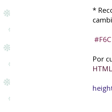
* Rec
cambi
#F6C
Por c
HTM
height