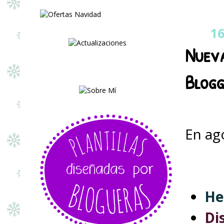
16
Nueva
Blog
En ag
He
Di