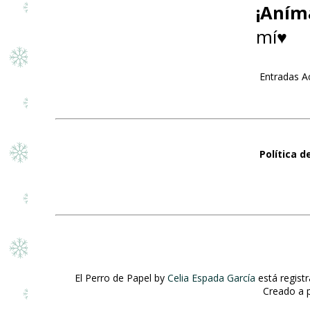
¡Aním
mí♥
Entradas A
Política d
El Perro de Papel
by
Celia Espada García
está regist
Creado a p