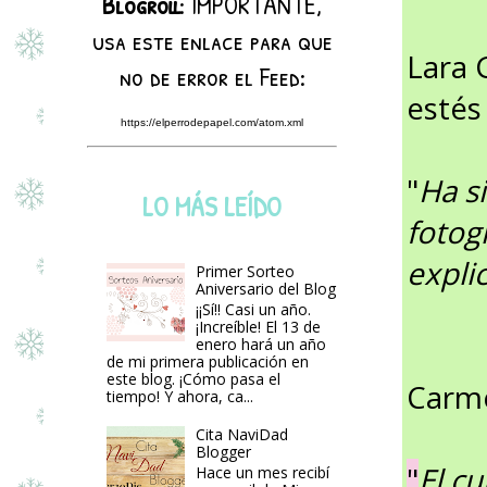
Blogroll
: IMPORTANTE,
usa este enlace para que
Lara 
no de error el Feed:
estés
https://elperrodepapel.com/atom.xml
"
Ha s
LO MÁS LEÍDO
fotog
expli
Primer Sorteo
Aniversario del Blog
¡¡Sí!! Casi un año.
¡Increíble! El 13 de
enero hará un año
de mi primera publicación en
este blog. ¡Cómo pasa el
Carm
tiempo! Y ahora, ca...
Cita NaviDad
Blogger
"
El c
Hace un mes recibí