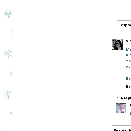
Respo
Vi
Me
bl
Yo
ex
Be
Re
Resp
Respond