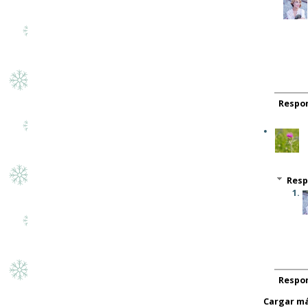
Respo
Resp
Respo
Cargar má