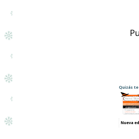
Pu
Quizás te
Nueva ed