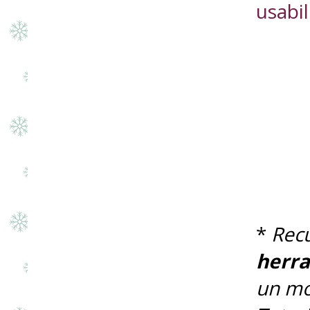
usabil
* 
herr
un mo