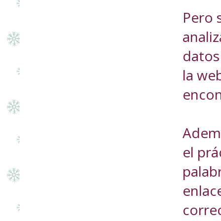
Pero 
analiz
datos 
la we
encont
Ademá
el pr
palab
enlace
corre