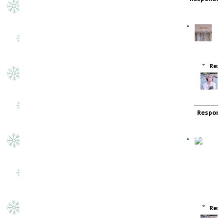
Re
Respo
Re