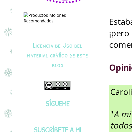
Estaba
¡pero
comen
Licencia de Uso del
material gráfico de este
blog
Opini
Carol
SÍGUEME
"
A mi
todos
SUSCRÍBETE A MI