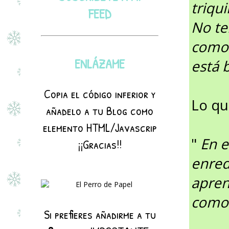
triqu
FEED
No te
como 
ENLÁZAME
está 
Copia el código inferior y
Lo qu
añadelo a tu Blog como
elemento HTML/Javascrip
"
En e
¡¡Gracias!!
enred
apren
como 
Si prefieres añadirme a tu