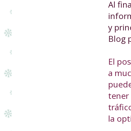
Al fin
infor
y prin
Blog 
El po
a muc
puede
tener
tráfic
la op